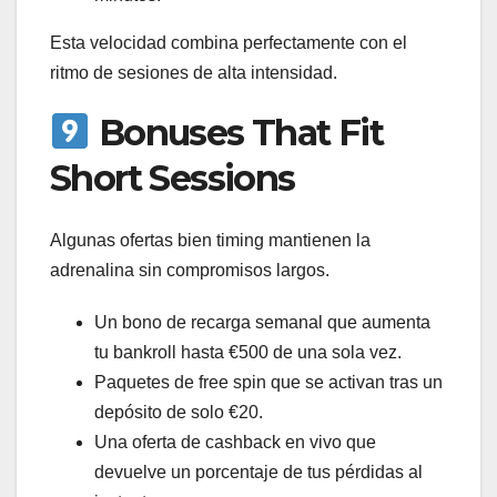
Esta velocidad combina perfectamente con el
ritmo de sesiones de alta intensidad.
Bonuses That Fit
Short Sessions
Algunas ofertas bien timing mantienen la
adrenalina sin compromisos largos.
Un bono de recarga semanal que aumenta
tu bankroll hasta €500 de una sola vez.
Paquetes de free spin que se activan tras un
depósito de solo €20.
Una oferta de cashback en vivo que
devuelve un porcentaje de tus pérdidas al