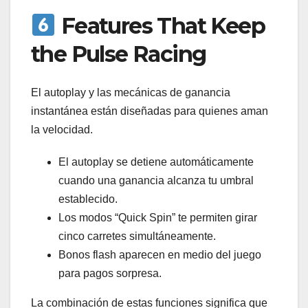
Features That Keep
the Pulse Racing
El autoplay y las mecánicas de ganancia
instantánea están diseñadas para quienes aman
la velocidad.
El autoplay se detiene automáticamente
cuando una ganancia alcanza tu umbral
establecido.
Los modos “Quick Spin” te permiten girar
cinco carretes simultáneamente.
Bonos flash aparecen en medio del juego
para pagos sorpresa.
La combinación de estas funciones significa que