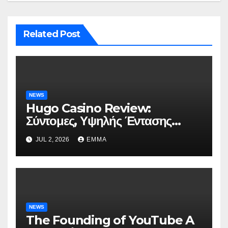
Related Post
NEWS
Hugo Casino Review:
Σύντομες, Υψηλής Έντασης
Συνεδρίες για Ταχεία Κέρδη
JUL 2, 2026
EMMA
NEWS
The Founding of YouTube A