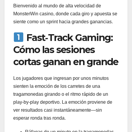
Bienvenido al mundo de alta velocidad de
MonsterWin casino, donde cada giro y apuesta se
siente como un sprint hacia grandes ganancias.
Fast‑Track Gaming:
Cómo las sesiones
cortas ganan en grande
Los jugadores que ingresan por unos minutos
sienten la emoción de los carretes de una
tragamonedas girando o el ritmo rápido de un
play‑by‑play deportivo. La emoción proviene de
ver resultados casi instantáneamente—sin
esperar ronda tras ronda.
Ráfagas de un minuto en la tragamonedas