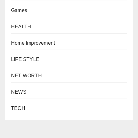
Games
HEALTH
Home Improvement
LIFE STYLE
NET WORTH
NEWS
TECH