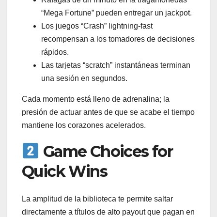
“Mega Fortune” pueden entregar un jackpot.
Los juegos “Crash” lightning‑fast
recompensan a los tomadores de decisiones
rápidos.
Las tarjetas “scratch” instantáneas terminan
una sesión en segundos.
Cada momento está lleno de adrenalina; la
presión de actuar antes de que se acabe el tiempo
mantiene los corazones acelerados.
Game Choices for
Quick Wins
La amplitud de la biblioteca te permite saltar
directamente a títulos de alto payout que pagan en