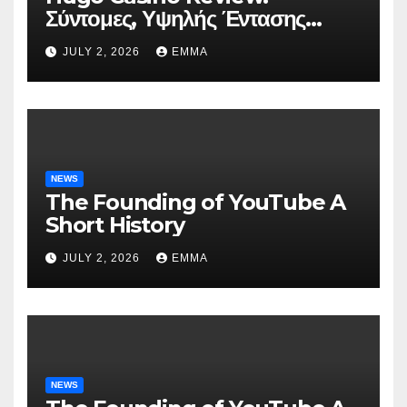
Σύντομες, Υψηλής Έντασης
Συνεδρίες για Ταχεία Κέρδη
JULY 2, 2026
EMMA
NEWS
The Founding of YouTube A
Short History
JULY 2, 2026
EMMA
NEWS