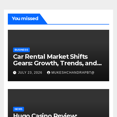
You missed
BUSINESS
Car Rental Market Shifts
Gears: Growth, Trends, and
Future Roadmap
JULY 23, 2026
MUKESHCHANDRAPBT@
NEWS
Hugo Casino Review: