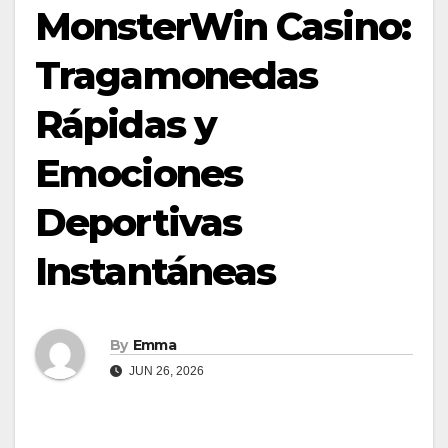
MonsterWin Casino:
Tragamonedas
Rápidas y
Emociones
Deportivas
Instantáneas
By
Emma
JUN 26, 2026