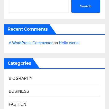
Search
Recent Comments
A WordPress Commenter
on
Hello world!
Categories
BIOGRAPHY
BUSINESS
FASHION