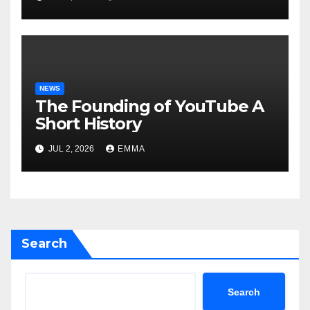
NEWS
The Founding of YouTube A
Short History
JUL 2, 2026
EMMA
Search
Search