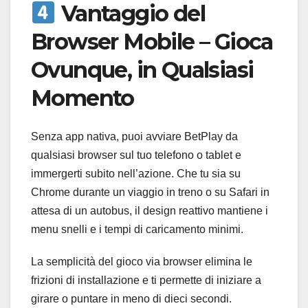
Vantaggio del
Browser Mobile – Gioca
Ovunque, in Qualsiasi
Momento
Senza app nativa, puoi avviare BetPlay da
qualsiasi browser sul tuo telefono o tablet e
immergerti subito nell’azione. Che tu sia su
Chrome durante un viaggio in treno o su Safari in
attesa di un autobus, il design reattivo mantiene i
menu snelli e i tempi di caricamento minimi.
La semplicità del gioco via browser elimina le
frizioni di installazione e ti permette di iniziare a
girare o puntare in meno di dieci secondi.