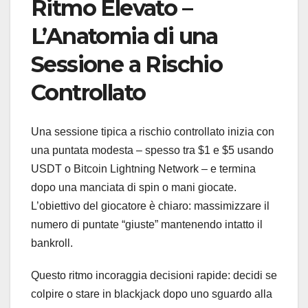
Ritmo Elevato –
L’Anatomia di una
Sessione a Rischio
Controllato
Una sessione tipica a rischio controllato inizia con
una puntata modesta – spesso tra $1 e $5 usando
USDT o Bitcoin Lightning Network – e termina
dopo una manciata di spin o mani giocate.
L’obiettivo del giocatore è chiaro: massimizzare il
numero di puntate “giuste” mantenendo intatto il
bankroll.
Questo ritmo incoraggia decisioni rapide: decidi se
colpire o stare in blackjack dopo uno sguardo alla