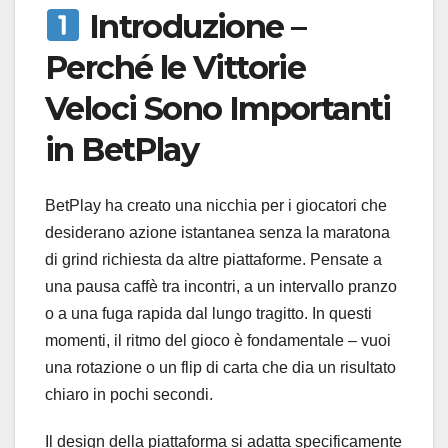
Introduzione –
Perché le Vittorie
Veloci Sono Importanti
in BetPlay
BetPlay ha creato una nicchia per i giocatori che
desiderano azione istantanea senza la maratona
di grind richiesta da altre piattaforme. Pensate a
una pausa caffè tra incontri, a un intervallo pranzo
o a una fuga rapida dal lungo tragitto. In questi
momenti, il ritmo del gioco è fondamentale – vuoi
una rotazione o un flip di carta che dia un risultato
chiaro in pochi secondi.
Il design della piattaforma si adatta specificamente