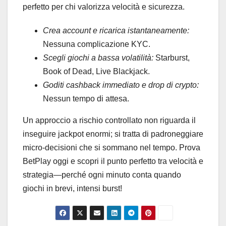
perfetto per chi valorizza velocità e sicurezza.
Crea account e ricarica istantaneamente:
Nessuna complicazione KYC.
Scegli giochi a bassa volatilità:
Starburst,
Book of Dead, Live Blackjack.
Goditi cashback immediato e drop di crypto:
Nessun tempo di attesa.
Un approccio a rischio controllato non riguarda il
inseguire jackpot enormi; si tratta di padroneggiare
micro‑decisioni che si sommano nel tempo. Prova
BetPlay oggi e scopri il punto perfetto tra velocità e
strategia—perché ogni minuto conta quando
giochi in brevi, intensi burst!