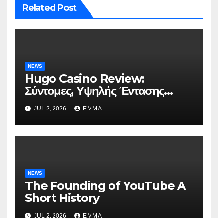
Related Post
NEWS
Hugo Casino Review:
Σύντομες, Υψηλής Έντασης
Συνεδρίες για Ταχεία Κέρδη
JUL 2, 2026
EMMA
NEWS
The Founding of YouTube A
Short History
JUL 2, 2026
EMMA