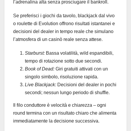
l’adrenalina alta senza prosciugare il bankroll.
Se preferisci i giochi da tavolo, blackjack dal vivo
o roulette di Evolution offrono risultati istantanei e
decisioni del dealer in tempo reale che simulano
l’atmosfera di un casinò reale senza attese.
Starburst:
Bassa volatilità, wild espandibili,
tempo di rotazione sotto due secondi.
Book of Dead:
Giri gratuiti attivati con un
singolo simbolo, risoluzione rapida.
Live Blackjack:
Decisioni del dealer in pochi
secondi; nessun lungo periodo di shuffle.
Il filo conduttore è velocità e chiarezza – ogni
round termina con un risultato chiaro che alimenta
immediatamente la decisione successiva.