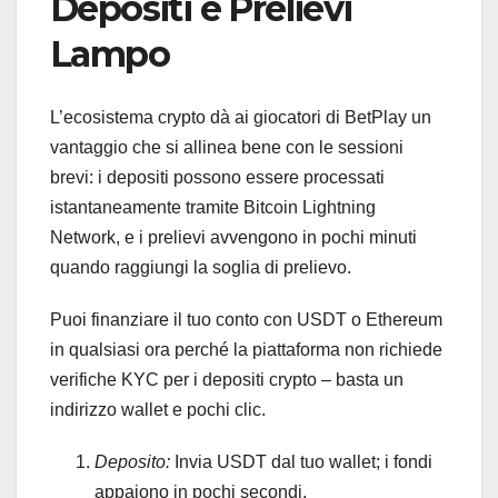
Depositi e Prelievi
Lampo
L’ecosistema crypto dà ai giocatori di BetPlay un
vantaggio che si allinea bene con le sessioni
brevi: i depositi possono essere processati
istantaneamente tramite Bitcoin Lightning
Network, e i prelievi avvengono in pochi minuti
quando raggiungi la soglia di prelievo.
Puoi finanziare il tuo conto con USDT o Ethereum
in qualsiasi ora perché la piattaforma non richiede
verifiche KYC per i depositi crypto – basta un
indirizzo wallet e pochi clic.
Deposito:
Invia USDT dal tuo wallet; i fondi
appaiono in pochi secondi.