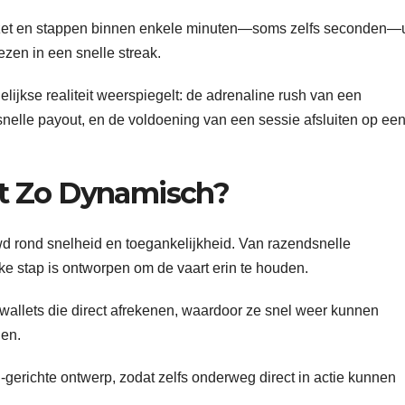
nzet en stappen binnen enkele minuten—soms zelfs seconden—u
iezen in een snelle streak.
lijkse realiteit weerspiegelt: de adrenaline rush van een
nelle payout, en de voldoening van een sessie afsluiten op ee
t Zo Dynamisch?
uwd rond snelheid en toegankelijkheid. Van razendsnelle
lke stap is ontworpen om de vaart erin te houden.
-wallets die direct afrekenen, waardoor ze snel weer kunnen
en.
‑gerichte ontwerp, zodat zelfs onderweg direct in actie kunnen