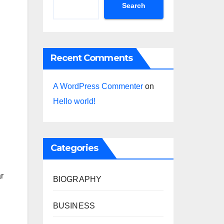
Search
Recent Comments
A WordPress Commenter
on
Hello world!
Categories
r
BIOGRAPHY
BUSINESS