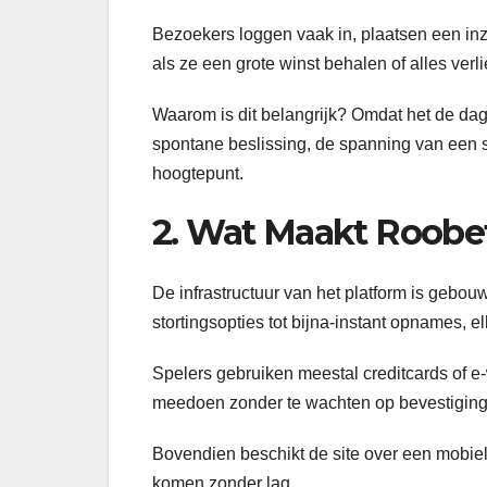
Bezoekers loggen vaak in, plaatsen een i
als ze een grote winst behalen of alles verl
Waarom is dit belangrijk? Omdat het de dage
spontane beslissing, de spanning van een s
hoogtepunt.
2. Wat Maakt Roobe
De infrastructuur van het platform is gebo
stortingsopties tot bijna-instant opnames, e
Spelers gebruiken meestal creditcards of e
meedoen zonder te wachten op bevestiging
Bovendien beschikt de site over een mobiel
komen zonder lag.