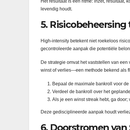
Het resultaat is een ritme: inzet, resultaat
levendig houdt.
5. Risicobeheersing 
High‑intensity betekent niet roekeloos risi
gecontroleerde aanpak die potentiële beloni
De strategie omvat het vaststellen van ee
winst of verlies—een methode bekend als fla
Bepaal de maximale bankroll voor de s
Verdeel de bankroll over het geplande a
Als je een winst streak hebt, ga door; v
Deze gedisciplineerde aanpak houdt verlie
6. Doorstromen van S