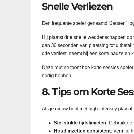
Snelle Verliezen
Een frequente speler genaamd “Jansen” logt 
Hij plaatst drie snelle weddenschappen op 
dan 30 seconden van plaatsing tot uitbetalin
drie verliest, neemt hij een korte pauze en k
Deze routine toont hoe korte sessies spele
nodig hebben.
8. Tips om Korte Se
Als je nieuw bent met high‑intensity play of
Stel strikte tijdslimieten:
Gebruik de t
Houd inzetten consistent:
Vermijd he