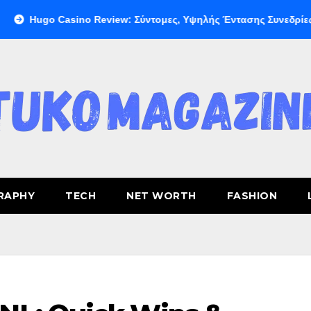
Hugo Casino Review: Σύντομες, Υψηλής Έντασης Συνεδρίες για Τ
RAPHY
TECH
NET WORTH
FASHION