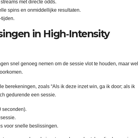
streams met directe odds.
le spins en onmiddellijke resultaten.
-tijden.
singen in High‑Intensity
ingen snel genoeg nemen om de sessie vlot te houden, maar we
voorkomen.
e berekeningen, zoals “Als ik deze inzet win, ga ik door; als ik
zich gedurende een sessie.
 30 seconden).
 sessie.
s voor snelle beslissingen.