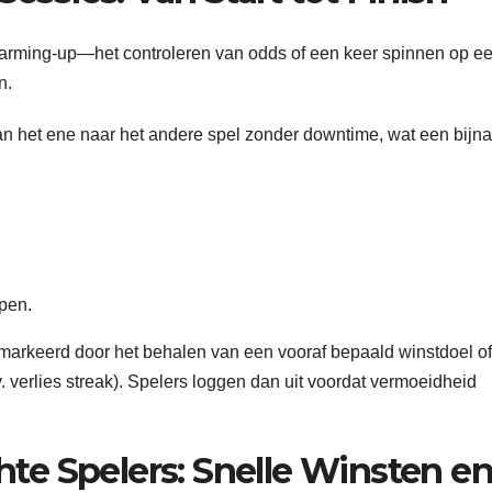
warming-up—het controleren van odds of een keer spinnen op e
n.
an het ene naar het andere spel zonder downtime, wat een bijna
pen.
markeerd door het behalen van een vooraf bepaald winstdoel of
. verlies streak). Spelers loggen dan uit voordat vermoeidheid
hte Spelers: Snelle Winsten e