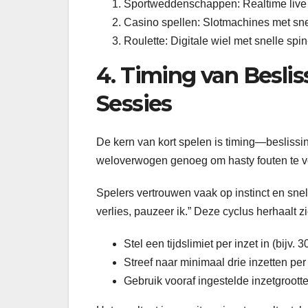
Sportweddenschappen: Realtime live 
Casino spellen: Slotmachines met snel
Roulette: Digitale wiel met snelle spin
4. Timing van Beslis
Sessies
De kern van kort spelen is timing—besliss
weloverwogen genoeg om hasty fouten te 
Spelers vertrouwen vaak op instinct en snell
verlies, pauzeer ik.” Deze cyclus herhaalt 
Stel een tijdslimiet per inzet in (bijv.
Streef naar minimaal drie inzetten per
Gebruik vooraf ingestelde inzetgrootte