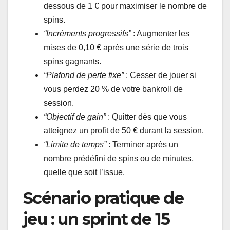
dessous de 1 € pour maximiser le nombre de
spins.
“Incréments progressifs”
: Augmenter les
mises de 0,10 € après une série de trois
spins gagnants.
“Plafond de perte fixe”
: Cesser de jouer si
vous perdez 20 % de votre bankroll de
session.
“Objectif de gain”
: Quitter dès que vous
atteignez un profit de 50 € durant la session.
“Limite de temps”
: Terminer après un
nombre prédéfini de spins ou de minutes,
quelle que soit l’issue.
Scénario pratique de
jeu : un sprint de 15