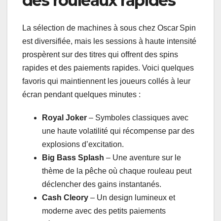
des rouleaux rapides
La sélection de machines à sous chez Oscar Spin
est diversifiée, mais les sessions à haute intensité
prospèrent sur des titres qui offrent des spins
rapides et des paiements rapides. Voici quelques
favoris qui maintiennent les joueurs collés à leur
écran pendant quelques minutes :
Royal Joker
– Symboles classiques avec
une haute volatilité qui récompense par des
explosions d’excitation.
Big Bass Splash
– Une aventure sur le
thème de la pêche où chaque rouleau peut
déclencher des gains instantanés.
Cash Cleory
– Un design lumineux et
moderne avec des petits paiements