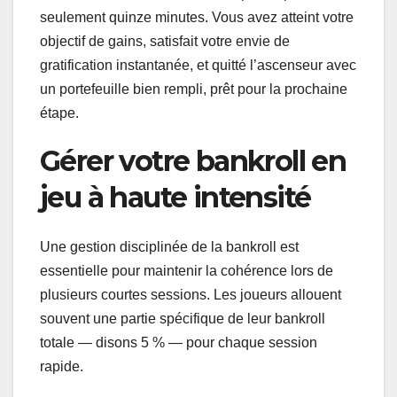
seulement quinze minutes. Vous avez atteint votre
objectif de gains, satisfait votre envie de
gratification instantanée, et quitté l’ascenseur avec
un portefeuille bien rempli, prêt pour la prochaine
étape.
Gérer votre bankroll en
jeu à haute intensité
Une gestion disciplinée de la bankroll est
essentielle pour maintenir la cohérence lors de
plusieurs courtes sessions. Les joueurs allouent
souvent une partie spécifique de leur bankroll
totale — disons 5 % — pour chaque session
rapide.