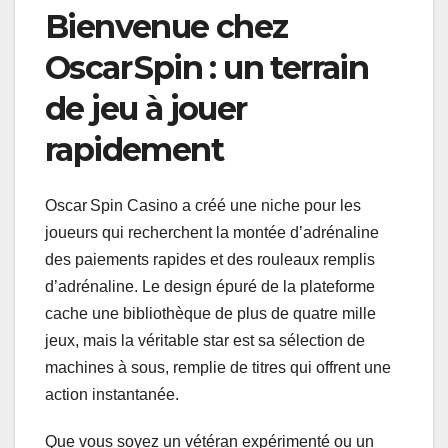
Bienvenue chez
Oscar Spin : un terrain
de jeu à jouer
rapidement
Oscar Spin Casino a créé une niche pour les
joueurs qui recherchent la montée d’adrénaline
des paiements rapides et des rouleaux remplis
d’adrénaline. Le design épuré de la plateforme
cache une bibliothèque de plus de quatre mille
jeux, mais la véritable star est sa sélection de
machines à sous, remplie de titres qui offrent une
action instantanée.
Que vous soyez un vétéran expérimenté ou un