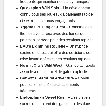
fréquents qui maintiennent la dynamique.
Quickspin’s Wild Spin
– Un développeur
connu pour ses rouleaux à paiement rapide
et ses rounds bonus engageants.
Yggdrasil’s Jungle Quest
– Combine des
thèmes aventureux avec des lignes de
paiement serrées pour des résultats rapides.
EVO’s Lightning Roulette
– Un hybride
casino en direct qui offre des décisions de
mise instantanées et des résultats rapides.
Nolimit City’s Wild West
– Gameplay rapide
associé à un potentiel de gains explosifs.
BetSoft’s Starburst Adventure
– Connu
pour sa simplicité et ses paiements
fréquents.
Endorphina’s Sweet Rush
– Des visuels
sucrés rencontrent des gains rapides dans