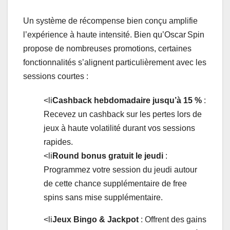
Un système de récompense bien conçu amplifie
l’expérience à haute intensité. Bien qu’Oscar Spin
propose de nombreuses promotions, certaines
fonctionnalités s’alignent particulièrement avec les
sessions courtes :
<li
Cashback hebdomadaire jusqu’à 15 %
:
Recevez un cashback sur les pertes lors de
jeux à haute volatilité durant vos sessions
rapides.
<li
Round bonus gratuit le jeudi
:
Programmez votre session du jeudi autour
de cette chance supplémentaire de free
spins sans mise supplémentaire.
<li
Jeux Bingo & Jackpot
: Offrent des gains