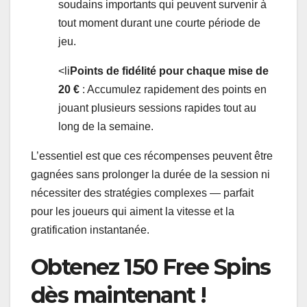
soudains importants qui peuvent survenir à
tout moment durant une courte période de
jeu.
<li
Points de fidélité pour chaque mise de
20 €
: Accumulez rapidement des points en
jouant plusieurs sessions rapides tout au
long de la semaine.
L’essentiel est que ces récompenses peuvent être
gagnées sans prolonger la durée de la session ni
nécessiter des stratégies complexes — parfait
pour les joueurs qui aiment la vitesse et la
gratification instantanée.
Obtenez 150 Free Spins
dès maintenant !