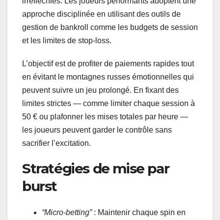
irréfléchies. Les joueurs performants adoptent une
approche disciplinée en utilisant des outils de
gestion de bankroll comme les budgets de session
et les limites de stop-loss.
L’objectif est de profiter de paiements rapides tout
en évitant le montagnes russes émotionnelles qui
peuvent suivre un jeu prolongé. En fixant des
limites strictes — comme limiter chaque session à
50 € ou plafonner les mises totales par heure —
les joueurs peuvent garder le contrôle sans
sacrifier l’excitation.
Stratégies de mise par
burst
“Micro‑betting”
: Maintenir chaque spin en