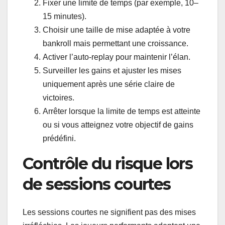
Fixer une limite de temps (par exemple, 10–
15 minutes).
Choisir une taille de mise adaptée à votre
bankroll mais permettant une croissance.
Activer l’auto‑replay pour maintenir l’élan.
Surveiller les gains et ajuster les mises
uniquement après une série claire de
victoires.
Arrêter lorsque la limite de temps est atteinte
ou si vous atteignez votre objectif de gains
prédéfini.
Contrôle du risque lors
de sessions courtes
Les sessions courtes ne signifient pas des mises