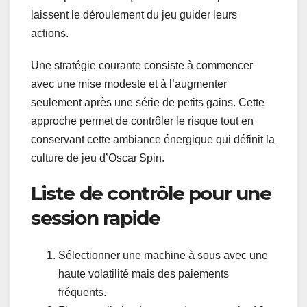
laissent le déroulement du jeu guider leurs
actions.
Une stratégie courante consiste à commencer
avec une mise modeste et à l’augmenter
seulement après une série de petits gains. Cette
approche permet de contrôler le risque tout en
conservant cette ambiance énergique qui définit la
culture de jeu d’Oscar Spin.
Liste de contrôle pour une
session rapide
Sélectionner une machine à sous avec une
haute volatilité mais des paiements
fréquents.