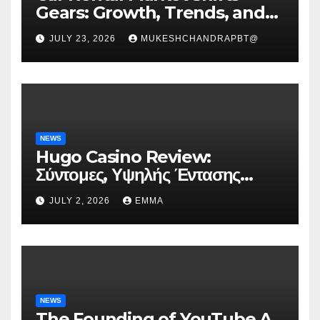
Gears: Growth, Trends, and
Future Roadmap
JULY 23, 2026
MUKESHCHANDRAPBT@
NEWS
Hugo Casino Review:
Σύντομες, Υψηλής Έντασης
Συνεδρίες για Ταχεία Κέρδη
JULY 2, 2026
EMMA
NEWS
The Founding of YouTube A