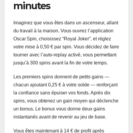
minutes
Imaginez que vous êtes dans un ascenseur, allant
du travail à la maison. Vous ouvrez l’application
Oscar Spin, choisissez “Royal Joker”, et réglez
votre mise à 0,50 € par spin. Vous décidez de faire
tourner avec l’auto‑replay activé, vous permettant
jusqu’à 300 spins avant la fin de votre temps.
Les premiers spins donnent de petits gains —
chacun ajoutant 0,25 € à votre solde — renforçant
la confiance sans épuiser vos fonds. Après dix
spins, vous obtenez un gain moyen qui déclenche
un bonus. Le bonus vous donne deux gains
instantanés avant de revenir au jeu de base.
Vous êtes maintenant à 14 € de profit après