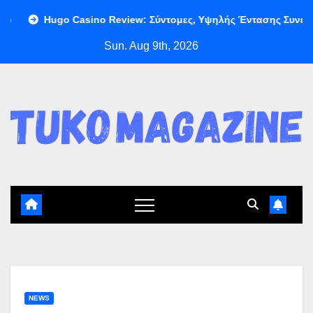
Skip
Hugo Casino Review: Σύντομες, Υψηλής Έντασης Συνεδρίες για Τ
to
Sun. Aug 9th, 2026
content
NEWS