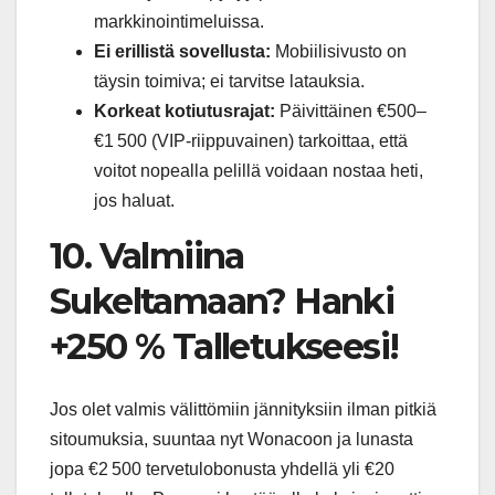
markkinointimeluissa.
Ei erillistä sovellusta:
Mobiilisivusto on
täysin toimiva; ei tarvitse latauksia.
Korkeat kotiutusrajat:
Päivittäinen €500–
€1 500 (VIP-riippuvainen) tarkoittaa, että
voitot nopealla pelillä voidaan nostaa heti,
jos haluat.
10. Valmiina
Sukeltamaan? Hanki
+250 % Talletukseesi!
Jos olet valmis välittömiin jännityksiin ilman pitkiä
sitoumuksia, suuntaa nyt Wonacoon ja lunasta
jopa €2 500 tervetulobonusta yhdellä yli €20