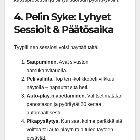
4. Pelin Syke: Lyhyet
Sessioit & Päätösaika
Tyypillinen sessiosi voisi näyttää tältä:
Saapuminen.
Avat sivuston
aamukahvitauolla.
Peli valinta.
Top ten -kolikkopeli vilkkuu
näytöllä – napautat sitä heti.
Auto‑play:n asettaminen.
Valitset matalan
panostason ja pyöräytät 20 kertaa
automaattisesti.
Pikapysäytys.
Kun saat kolme peräkkäistä
voittoa tai auto‑play:n raja tulee täyteen,
pysäytät.