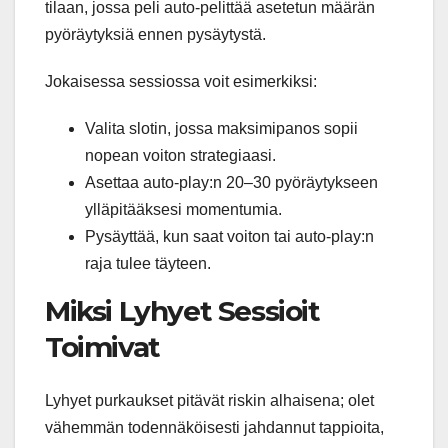
tilaan, jossa peli auto-pelittää asetetun määrän
pyöräytyksiä ennen pysäytystä.
Jokaisessa sessiossa voit esimerkiksi:
Valita slotin, jossa maksimipanos sopii
nopean voiton strategiaasi.
Asettaa auto‑play:n 20–30 pyöräytykseen
ylläpitääksesi momentumia.
Pysäyttää, kun saat voiton tai auto‑play:n
raja tulee täyteen.
Miksi Lyhyet Sessioit
Toimivat
Lyhyet purkaukset pitävät riskin alhaisena; olet
vähemmän todennäköisesti jahdannut tappioita,