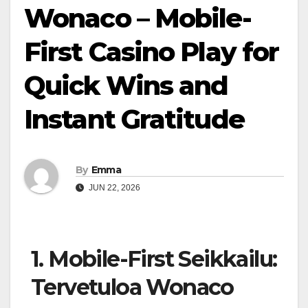
Wonaco – Mobile-
First Casino Play for
Quick Wins and
Instant Gratitude
By
Emma
JUN 22, 2026
1. Mobile-First Seikkailu:
Tervetuloa Wonaco