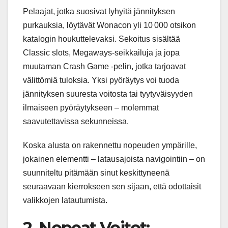
Pelaajat, jotka suosivat lyhyitä jännityksen
purkauksia, löytävät Wonacon yli 10 000 otsikon
katalogin houkuttelevaksi. Sekoitus sisältää
Classic slots, Megaways-seikkailuja ja jopa
muutaman Crash Game -pelin, jotka tarjoavat
välittömiä tuloksia. Yksi pyöräytys voi tuoda
jännityksen suuresta voitosta tai tyytyväisyyden
ilmaiseen pyöräytykseen – molemmat
saavutettavissa sekunneissa.
Koska alusta on rakennettu nopeuden ympärille,
jokainen elementti – latausajoista navigointiin – on
suunniteltu pitämään sinut keskittyneenä
seuraavaan kierrokseen sen sijaan, että odottaisit
valikkojen latautumista.
2. Nopeat Voitot: