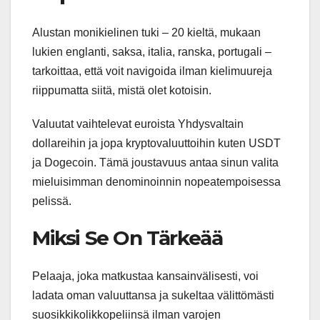
Alustan monikielinen tuki – 20 kieltä, mukaan
lukien englanti, saksa, italia, ranska, portugali –
tarkoittaa, että voit navigoida ilman kielimuureja
riippumatta siitä, mistä olet kotoisin.
Valuutat vaihtelevat euroista Yhdysvaltain
dollareihin ja jopa kryptovaluuttoihin kuten USDT
ja Dogecoin. Tämä joustavuus antaa sinun valita
mieluisimman denominoinnin nopeatempoisessa
pelissä.
Miksi Se On Tärkeää
Pelaaja, joka matkustaa kansainvälisesti, voi
ladata oman valuuttansa ja sukeltaa välittömästi
suosikkikolikkopeliinsä ilman varojen