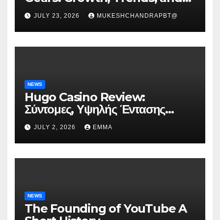
Future Roadmap
JULY 23, 2026
MUKESHCHANDRAPBT@
NEWS
Hugo Casino Review:
Σύντομες, Υψηλής Έντασης
Συνεδρίες για Ταχεία Κέρδη
JULY 2, 2026
EMMA
NEWS
The Founding of YouTube A