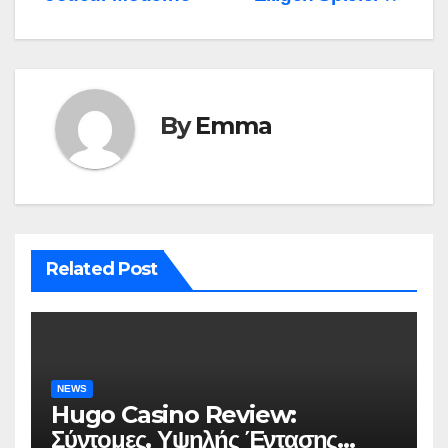
By
Emma
Related Post
NEWS
Hugo Casino Review:
Σύντομες, Υψηλής Έντασης