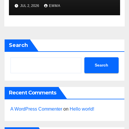
JUL 2, 2026
EMMA
Search
Search
Recent Comments
A WordPress Commenter
on
Hello world!