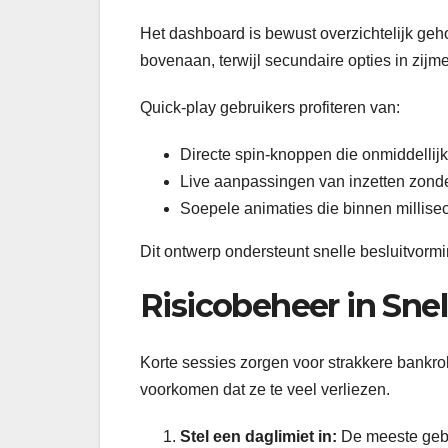
Het dashboard is bewust overzichtelijk geho
bovenaan, terwijl secundaire opties in zijme
Quick‑play gebruikers profiteren van:
Directe spin‑knoppen die onmiddellijk
Live aanpassingen van inzetten zonde
Soepele animaties die binnen millis
Dit ontwerp ondersteunt snelle besluitvorm
Risicobeheer in Snel
Korte sessies zorgen voor strakkere bankroll
voorkomen dat ze te veel verliezen.
Stel een daglimiet in:
De meeste gebru