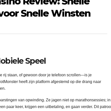
sino Review: Snelle
voor Snelle Winsten
Mobiele Speel
ij staan, of gewoon door je telefoon scrollen—is je
tMonster heeft zijn platform afgestemd op die drang naar
ten.
barstingen van opwinding. Ze jagen niet op marathon­sessies; in
en paar keer, krijgen een uitbetaling, en gaan verder. Dit patro