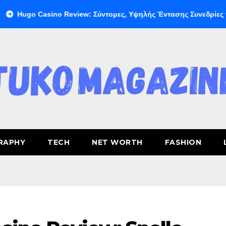
o Casino Review: Σύντομες, Υψηλής Έντασης Συνεδρίες για Ταχεί
RAPHY
TECH
NET WORTH
FASHION