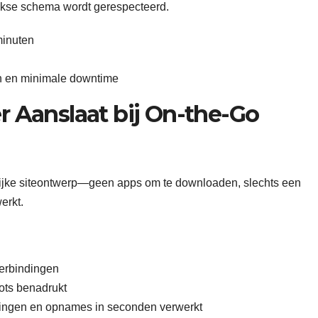
ijkse schema wordt gerespecteerd.
minuten
ten en minimale downtime
 Aanslaat bij On-the-Go
delijke siteontwerp—geen apps om te downloaden, slechts een
erkt.
verbindingen
slots benadrukt
rtingen en opnames in seconden verwerkt