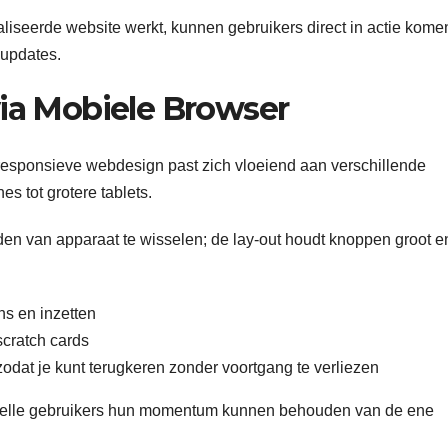
liseerde website werkt, kunnen gebruikers direct in actie kome
 updates.
ia Mobiele Browser
 responsieve webdesign past zich vloeiend aan verschillende
 tot grotere tablets.
en van apparaat te wisselen; de lay-out houdt knoppen groot e
ns en inzetten
scratch cards
odat je kunt terugkeren zonder voortgang te verliezen
 snelle gebruikers hun momentum kunnen behouden van de ene