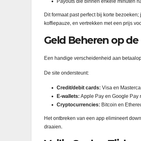
Payouts die binnen enkele minuten na
Dit formaat past perfect bij korte bezoeken
koffiepauze, en vertrekken met een prijs vo
Geld Beheren op de
Een handige verscheidenheid aan betaalopti
De site ondersteunt:
Credit/debit cards:
Visa en Masterca
E‑wallets:
Apple Pay en Google Pay m
Cryptocurrencies:
Bitcoin en Ethere
Het ontbreken van een app elimineert downl
draaien.