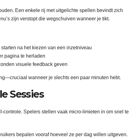
uden. Een enkele rij met uitgelichte spellen bevindt zich
nu’s zijn verstopt die wegschuiven wanneer je tikt.
 starten na het kiezen van een inzetniveau
r pagina te herladen
econden visuele feedback geven
ing—cruciaal wanneer je slechts een paar minuten hebt.
le Sessies
‑controle. Spelers stellen vaak micro‑limieten in om snel te
ikers bepalen vooraf hoeveel ze per dag willen uitgeven.