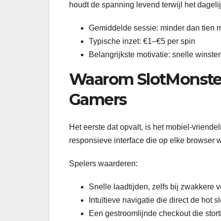
houdt de spanning levend terwijl het dagel
Gemiddelde sessie: minder dan tien 
Typische inzet: €1–€5 per spin
Belangrijkste motivatie: snelle wins
Waarom SlotMonster
Gamers
Het eerste dat opvalt, is het mobiel‑vrien
responsieve interface die op elke browser w
Spelers waarderen:
Snelle laadtijden, zelfs bij zwakkere 
Intuïtieve navigatie die direct de hot 
Een gestroomlijnde checkout die sto