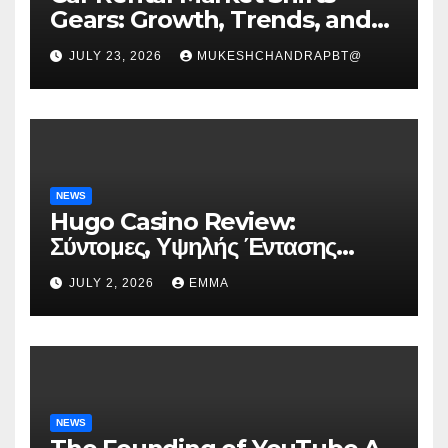
Gears: Growth, Trends, and
Future Roadmap
JULY 23, 2026
MUKESHCHANDRAPBT@
NEWS
Hugo Casino Review:
Σύντομες, Υψηλής Έντασης
Συνεδρίες για Ταχεία Κέρδη
JULY 2, 2026
EMMA
NEWS