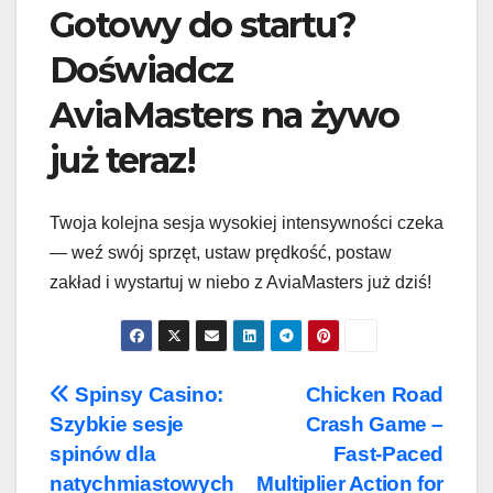
Gotowy do startu?
Doświadcz
AviaMasters na żywo
już teraz!
Twoja kolejna sesja wysokiej intensywności czeka
— weź swój sprzęt, ustaw prędkość, postaw
zakład i wystartuj w niebo z AviaMasters już dziś!
Post
Spinsy Casino:
Chicken Road
Szybkie sesje
Crash Game –
navigation
spinów dla
Fast‑Paced
natychmiastowych
Multiplier Action for