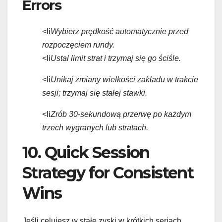
Errors
<li
Wybierz prędkość automatycznie przed
rozpoczęciem rundy.
<li
Ustal limit strat i trzymaj się go ściśle.
<li
Unikaj zmiany wielkości zakładu w trakcie
sesji; trzymaj się stałej stawki.
<li
Zrób 30‑sekundową przerwę po każdym
trzech wygranych lub stratach.
10. Quick Session
Strategy for Consistent
Wins
Jeśli celujesz w stałe zyski w krótkich seriach,