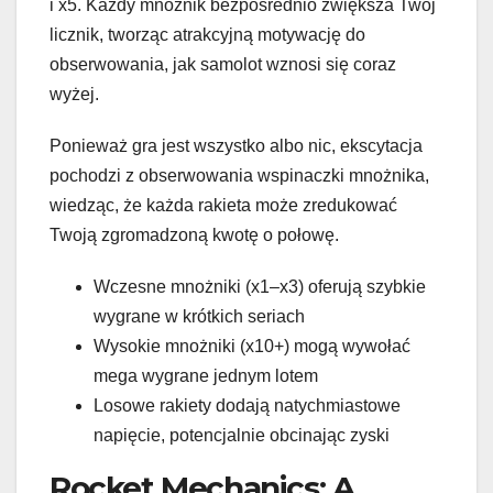
i x5. Każdy mnożnik bezpośrednio zwiększa Twój
licznik, tworząc atrakcyjną motywację do
obserwowania, jak samolot wznosi się coraz
wyżej.
Ponieważ gra jest wszystko albo nic, ekscytacja
pochodzi z obserwowania wspinaczki mnożnika,
wiedząc, że każda rakieta może zredukować
Twoją zgromadzoną kwotę o połowę.
Wczesne mnożniki (x1–x3) oferują szybkie
wygrane w krótkich seriach
Wysokie mnożniki (x10+) mogą wywołać
mega wygrane jednym lotem
Losowe rakiety dodają natychmiastowe
napięcie, potencjalnie obcinając zyski
Rocket Mechanics: A