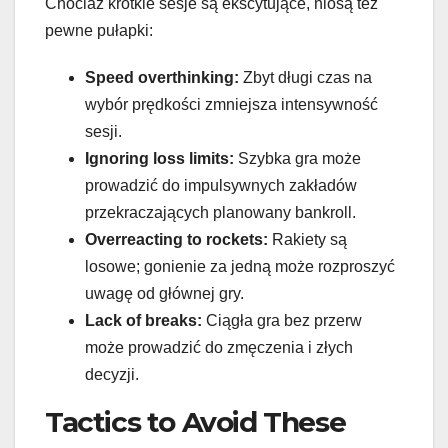
Chociaż krótkie sesje są ekscytujące, niosą też
pewne pułapki:
Speed overthinking:
Zbyt długi czas na
wybór prędkości zmniejsza intensywność
sesji.
Ignoring loss limits:
Szybka gra może
prowadzić do impulsywnych zakładów
przekraczających planowany bankroll.
Overreacting to rockets:
Rakiety są
losowe; gonienie za jedną może rozproszyć
uwagę od głównej gry.
Lack of breaks:
Ciągła gra bez przerw
może prowadzić do zmęczenia i złych
decyzji.
Tactics to Avoid These