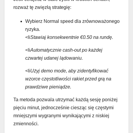
rozważ tę zwięzłą strategię:
Wybierz Normal speed dla zrównoważonego
ryzyka.
<li
Stawiaj konsekwentnie €0.50 na rundę.
<li
Automatycznie cash‑out po każdej
czwartej udanej lądowaniu.
<li
Użyj demo mode, aby zidentyfikować
wzorce częstotliwości rakiet przed grą na
prawdziwe pieniądze.
Ta metoda pozwala utrzymać każdą sesję poniżej
pięciu minut, jednocześnie ciesząc się częstymi
mniejszymi wygranymi wynikającymi z niskiej
zmienności.