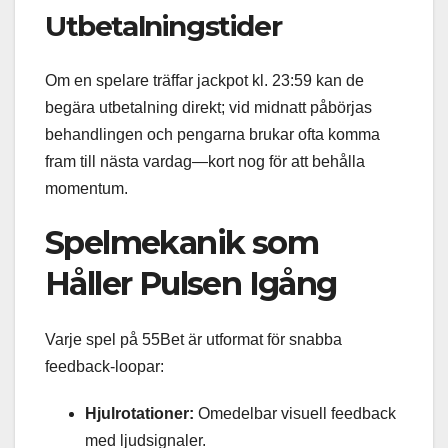
Utbetalningstider
Om en spelare träffar jackpot kl. 23:59 kan de
begära utbetalning direkt; vid midnatt påbörjas
behandlingen och pengarna brukar ofta komma
fram till nästa vardag—kort nog för att behålla
momentum.
Spelmekanik som
Håller Pulsen Igång
Varje spel på 55Bet är utformat för snabba
feedback-loopar:
Hjulrotationer:
Omedelbar visuell feedback
med ljudsignaler.