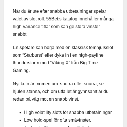
När du är ute efter snabba utbetalningar spelar
valet av slot roll. 55Bet:s katalog innehåller många
high‑variance titlar som kan ge stora vinster
snabbt.
En spelare kan börja med en klassisk femhjulsslot
som “Starburst” eller dyka in i en high‑payline
thunderstorm med “Viking X” från Big Time
Gaming.
Nyckeln är momentum: snurra efter snurra, se
hjulen stanna, och om utfallet är gynnsamt är du
redan på väg mot en snabb vinst.
High volatility slots för snabba utbetalningar.
Low hold-spel för ofta småvinster.