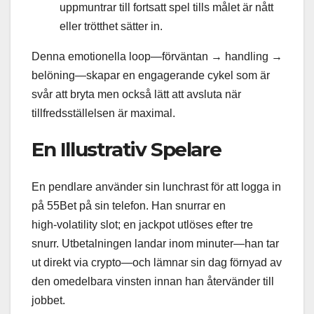
uppmuntrar till fortsatt spel tills målet är nått
eller trötthet sätter in.
Denna emotionella loop—förväntan → handling →
belöning—skapar en engagerande cykel som är
svår att bryta men också lätt att avsluta när
tillfredsställelsen är maximal.
En Illustrativ Spelare
En pendlare använder sin lunchrast för att logga in
på 55Bet på sin telefon. Han snurrar en
high‑volatility slot; en jackpot utlöses efter tre
snurr. Utbetalningen landar inom minuter—han tar
ut direkt via crypto—och lämnar sin dag förnyad av
den omedelbara vinsten innan han återvänder till
jobbet.