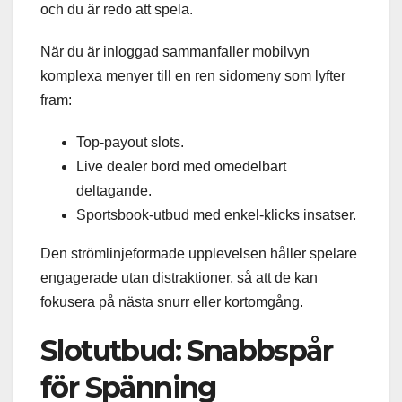
och du är redo att spela.
När du är inloggad sammanfaller mobilvyn
komplexa menyer till en ren sidomeny som lyfter
fram:
Top‑payout slots.
Live dealer bord med omedelbart
deltagande.
Sportsbook-utbud med enkel‑klicks insatser.
Den strömlinjeformade upplevelsen håller spelare
engagerade utan distraktioner, så att de kan
fokusera på nästa snurr eller kortomgång.
Slotutbud: Snabbspår
för Spänning