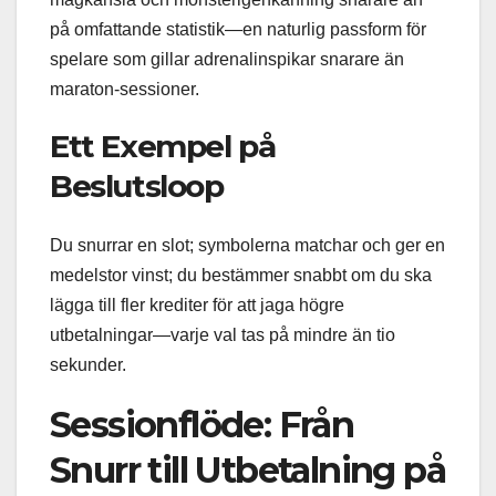
på omfattande statistik—en naturlig passform för
spelare som gillar adrenalinspikar snarare än
maraton‑sessioner.
Ett Exempel på
Beslutsloop
Du snurrar en slot; symbolerna matchar och ger en
medelstor vinst; du bestämmer snabbt om du ska
lägga till fler krediter för att jaga högre
utbetalningar—varje val tas på mindre än tio
sekunder.
Sessionflöde: Från
Snurr till Utbetalning på