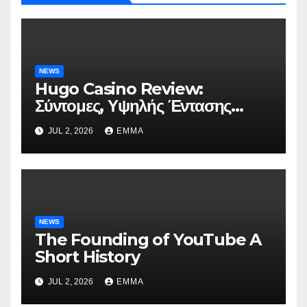
NEWS
Hugo Casino Review:
Σύντομες, Υψηλής Έντασης
Συνεδρίες για Ταχεία Κέρδη
JUL 2, 2026
EMMA
NEWS
The Founding of YouTube A
Short History
JUL 2, 2026
EMMA