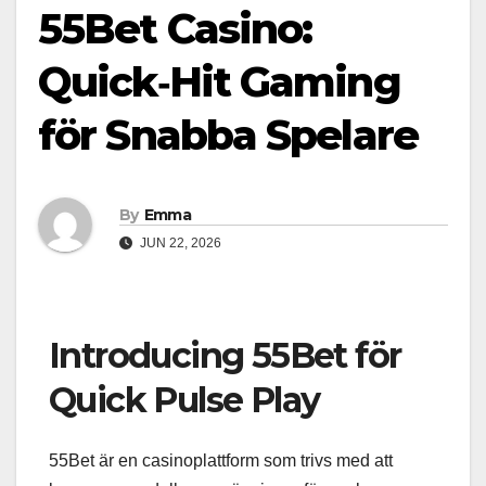
55Bet Casino:
Quick‑Hit Gaming
för Snabba Spelare
By
Emma
JUN 22, 2026
Introducing 55Bet för
Quick Pulse Play
55Bet är en casinoplattform som trivs med att