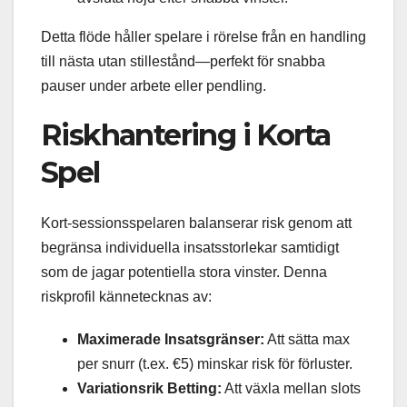
Detta flöde håller spelare i rörelse från en handling
till nästa utan stillestånd—perfekt för snabba
pauser under arbete eller pendling.
Riskhantering i Korta
Spel
Kort‑sessionsspelaren balanserar risk genom att
begränsa individuella insatsstorlekar samtidigt
som de jagar potentiella stora vinster. Denna
riskprofil kännetecknas av:
Maximerade Insatsgränser:
Att sätta max
per snurr (t.ex. €5) minskar risk för förluster.
Variationsrik Betting:
Att växla mellan slots